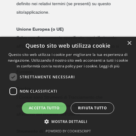
definito nei relativi termini (se presenti) su questo
sito/applicazione.
Unione Europea (o UE)
Salvo ove diversamente specificato, ogni riferimento
×
Questo sito web utilizza cookie
all’Unione Europea contenuto in questo documento si
Questo sito web utilizza i cookie per migliorare la tua esperienza di
intende esteso a tutti gli attuali stati membri
navigazione. Utilizzando il nostro sito web acconsenti a tutti i cookie
dell’Unione Europea e dello Spazio Economico
in conformità con la nostra policy per i cookie.
Leggi di più
Europeo.
STRETTAMENTE NECESSARI
Cookie
NON CLASSIFICATI
I Cookie sono Strumenti di Tracciamento che
consistono in piccole porzioni di dati conservate
ACCETTA TUTTO
RIFIUTA TUTTO
all'interno del browser dell'Utente.
MOSTRA DETTAGLI
Strumento di Tracciamento
POWERED BY COOKIESCRIPT