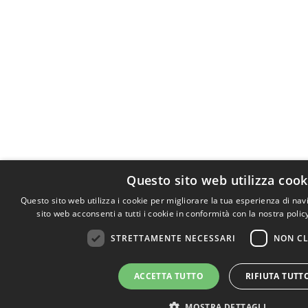
Questo sito web utilizza cook
Questo sito web utilizza i cookie per migliorare la tua esperienza di nav
sito web acconsenti a tutti i cookie in conformità con la nostra polic
STRETTAMENTE NECESSARI
NON CL
ACCETTA TUTTO
RIFIUTA TUTT
MOSTRA DETTAGLI