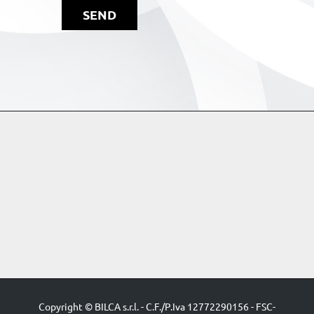
SEND
Copyright © BILCA s.r.l. - C.F./P.Iva 12772290156 - ​FSC-