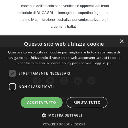
I contenuti dell'articolo sono verificati e approvati dal team
editoriale di BILCA SRL. L'immagine di copertina è generata
tramite IA con funzione illustrativa per contestualizzare gli
argomenti trattati.
×
Questo sito web utilizza cookie
Questo sito web utilizza i cookie per migliorare la tua esperienza di
navigazione. Utilizzando il nostro sito web acconsenti a tutti i cookie
Copyright © BILCA s.r.l. - C.F./P.Iva 12772290156 - ​
in conformità con la nostra policy per i cookie.
Leggi di più
FSC-C176617
STRETTAMENTE NECESSARI
NON CLASSIFICATI
Privacy Policy
ACCETTA TUTTO
RIFIUTA TUTTO
Cookie Policy
MOSTRA DETTAGLI
POWERED BY COOKIESCRIPT